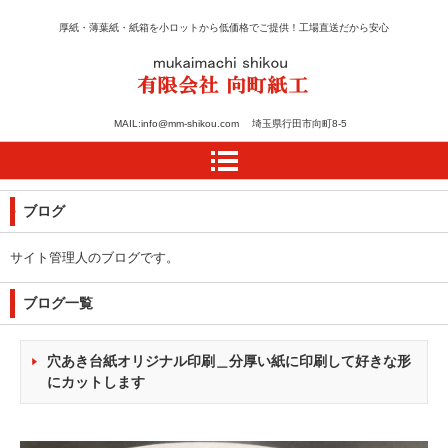
厚紙・薄葉紙・紙箱を小ロットから低価格でご提供！工場直送だから安心
紙のカット・加工・箱の
MAIL:info@mm-shikou.com 埼玉県行田市向町8-5
設計は向町紙工
ブログ
サイト管理人のブログです。
ブログ一覧
穴あき台紙オリジナル印刷＿分厚い紙に印刷して好きな形
にカットします