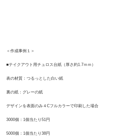
＜作成事例１＞
■テイクアウト用チュロス台紙（厚さ約1.7ｍｍ）
表の材質：つるっとした白い紙
裏の紙：グレーの紙
デザインを表面のみ４Cフルカラーで印刷した場合
3000個：1個当たり51円
5000個：1個当たり38円