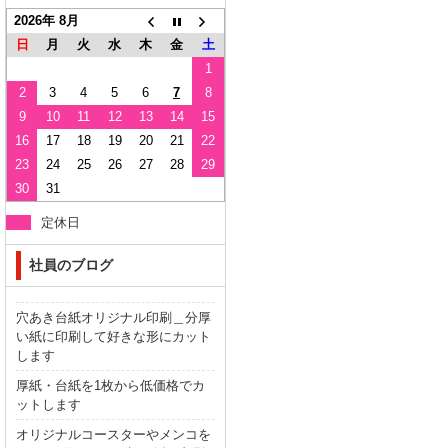
2026年 8月
日
月
火
水
木
金
土
1
2
3
4
5
6
7
8
9
10
11
12
13
14
15
16
17
18
19
20
21
22
23
24
25
26
27
28
29
30
31
定休日
社員のブログ
穴あき台紙オリジナル印刷＿分厚
い紙に印刷して好きな形にカット
します
厚紙・台紙を1枚から低価格でカ
ットします
オリジナルコースターやメンコを