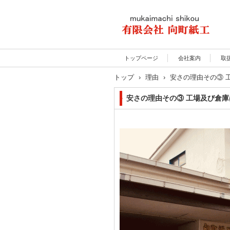
紙のカット・加工・箱の
トップページ
会社案内
取
設計は向町紙工
トップ
›
理由
›
安さの理由その③ 
安さの理由その③ 工場及び倉