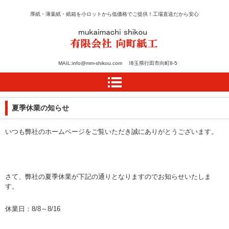
厚紙・薄葉紙・紙箱を小ロットから低価格でご提供！工場直送だから安心
紙のカット・加工・箱の
MAIL:info@mm-shikou.com 埼玉県行田市向町8-5
設計は向町紙工
夏季休業の知らせ
いつも弊社のホームページをご覧いただき誠にありがとうございます。
さて、弊社の夏季休業が下記の通りとなりますのでお知らせいたしま
す。
休業日：8/8～8/16