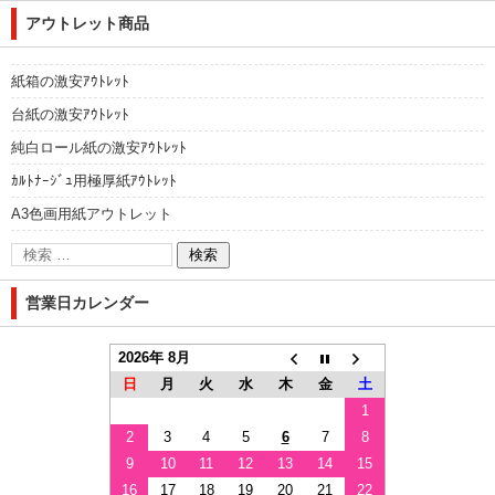
アウトレット商品
紙箱の激安ｱｳﾄﾚｯﾄ
台紙の激安ｱｳﾄﾚｯﾄ
純白ロール紙の激安ｱｳﾄﾚｯﾄ
ｶﾙﾄﾅｰｼﾞｭ用極厚紙ｱｳﾄﾚｯﾄ
A3色画用紙アウトレット
営業日カレンダー
2026年 8月
日
月
火
水
木
金
土
1
2
3
4
5
6
7
8
9
10
11
12
13
14
15
16
17
18
19
20
21
22