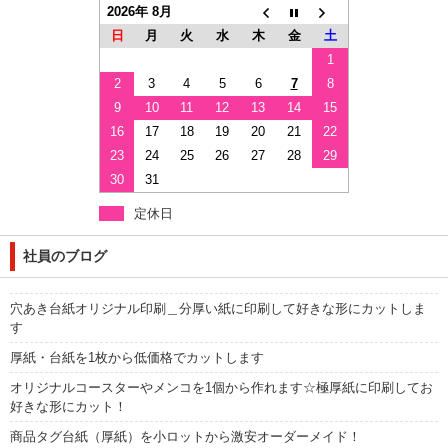
2026年 8月
日
月
火
水
木
金
土
1
2
3
4
5
6
7
8
9
10
11
12
13
14
15
16
17
18
19
20
21
22
23
24
25
26
27
28
29
30
31
定休日
社員のブログ
穴あき台紙オリジナル印刷＿分厚い紙に印刷して好きな形にカットしま
す
厚紙・台紙を1枚から低価格でカットします
オリジナルコースターやメンコを1個から作れます☆極厚紙に印刷してお
好きな形にカット！
商品タグ台紙（厚紙）を小ロットから激安オーダーメイド！