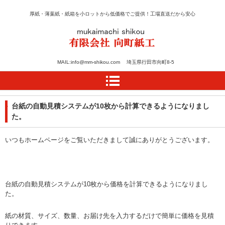
厚紙・薄葉紙・紙箱を小ロットから低価格でご提供！工場直送だから安心
紙のカット・加工・箱の
MAIL:info@mm-shikou.com 埼玉県行田市向町8-5
設計は向町紙工
台紙の自動見積システムが10枚から計算できるようになりまし
た。
いつもホームページをご覧いただきまして誠にありがとうございます。
台紙の自動見積システムが10枚から価格を計算できるようになりまし
た。
紙の材質、サイズ、数量、お届け先を入力するだけで簡単に価格を見積