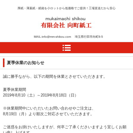
厚紙・薄葉紙・紙箱を小ロットから低価格でご提供！工場直送だから安心
紙のカット・加工・箱の
MAIL:info@mm-shikou.com 埼玉県行田市向町8-5
設計は向町紙工
夏季休業のお知らせ
誠に勝手ながら、以下の期間を休業とさせていただきます。
夏季休業期間
2019年8月10（土）～2019年8月18日（日）
※休業期間中にいただいたお問い合わせやご注文は、
8月19日（月）より順次ご対応させていただきます。
ご迷惑をお掛けいたしますが、何卒ご了承くださいますよう宜しくお願
い申し上げます。