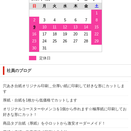
日
月
火
水
木
金
土
1
2
3
4
5
6
7
8
9
10
11
12
13
14
15
16
17
18
19
20
21
22
23
24
25
26
27
28
29
30
31
定休日
社員のブログ
穴あき台紙オリジナル印刷＿分厚い紙に印刷して好きな形にカットしま
す
厚紙・台紙を1枚から低価格でカットします
オリジナルコースターやメンコを1個から作れます☆極厚紙に印刷してお
好きな形にカット！
商品タグ台紙（厚紙）を小ロットから激安オーダーメイド！