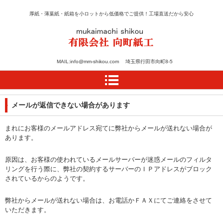
厚紙・薄葉紙・紙箱を小ロットから低価格でご提供！工場直送だから安心
紙のカット・加工・箱の
MAIL:info@mm-shikou.com 埼玉県行田市向町8-5
設計は向町紙工
メールが返信できない場合があります
まれにお客様のメールアドレス宛てに弊社からメールが送れない場合が
あります。
原因は、お客様の使われているメールサーバーが迷惑メールのフィルタ
リングを行う際に、弊社の契約するサーバーのＩＰアドレスがブロック
されているからのようです。
弊社からメールが送れない場合は、お電話かＦＡＸにてご連絡をさせて
いただきます。