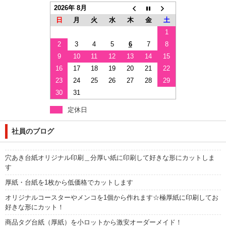
2026年 8月
日
月
火
水
木
金
土
1
2
3
4
5
6
7
8
9
10
11
12
13
14
15
16
17
18
19
20
21
22
23
24
25
26
27
28
29
30
31
定休日
社員のブログ
穴あき台紙オリジナル印刷＿分厚い紙に印刷して好きな形にカットしま
す
厚紙・台紙を1枚から低価格でカットします
オリジナルコースターやメンコを1個から作れます☆極厚紙に印刷してお
好きな形にカット！
商品タグ台紙（厚紙）を小ロットから激安オーダーメイド！