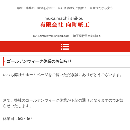
厚紙・薄葉紙・紙箱を小ロットから低価格でご提供！工場直送だから安心
紙のカット・加工・箱の
MAIL:info@mm-shikou.com 埼玉県行田市向町8-5
設計は向町紙工
ゴールデンウィーク休業のお知らせ
いつも弊社のホームページをご覧いただき誠にありがとうございます。
さて、弊社のゴールデンウィーク休業が下記の通りとなりますのでお知
らせいたします。
休業日：5/3～5/7