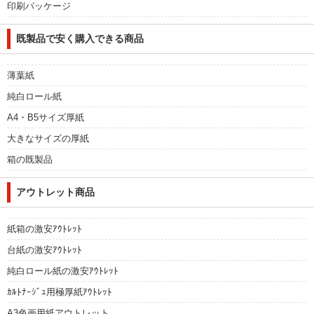
印刷パッケージ
既製品で安く購入できる商品
薄葉紙
純白ロール紙
A4・B5サイズ厚紙
大きなサイズの厚紙
箱の既製品
アウトレット商品
紙箱の激安ｱｳﾄﾚｯﾄ
台紙の激安ｱｳﾄﾚｯﾄ
純白ロール紙の激安ｱｳﾄﾚｯﾄ
ｶﾙﾄﾅｰｼﾞｭ用極厚紙ｱｳﾄﾚｯﾄ
A3色画用紙アウトレット