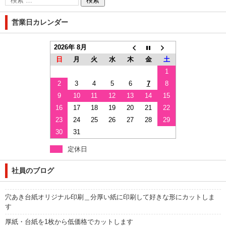
営業日カレンダー
2026年 8月
日
月
火
水
木
金
土
1
2
3
4
5
6
7
8
9
10
11
12
13
14
15
16
17
18
19
20
21
22
23
24
25
26
27
28
29
30
31
定休日
社員のブログ
穴あき台紙オリジナル印刷＿分厚い紙に印刷して好きな形にカットしま
す
厚紙・台紙を1枚から低価格でカットします