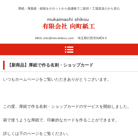
厚紙・薄葉紙・紙箱を小ロットから低価格でご提供！工場直送だから安心
紙のカット・加工・箱の
MAIL:info@mm-shikou.com 埼玉県行田市向町8-5
設計は向町紙工
【新商品】厚紙で作る名刺・ショップカード
いつもホームページをご覧いただきありがとうございます。
この度、厚紙で作る名刺・ショップカードのサービスを開始しました。
箱で使うような厚紙で、印象的なカードを作ることができます。
詳しくは下のページをご覧ください。