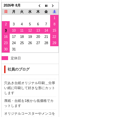
2026年 8月
日
月
火
水
木
金
土
1
2
3
4
5
6
7
8
9
10
11
12
13
14
15
16
17
18
19
20
21
22
23
24
25
26
27
28
29
30
31
定休日
社員のブログ
穴あき台紙オリジナル印刷＿分厚
い紙に印刷して好きな形にカット
します
厚紙・台紙を1枚から低価格でカ
ットします
オリジナルコースターやメンコを